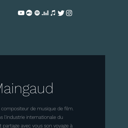
 Maingaud
, compositeur de musique de film.
s l'industrie internationale du
n et partage avec vous son voyage à